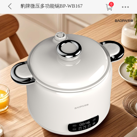
0
豹牌微压多功能锅BP-WB167