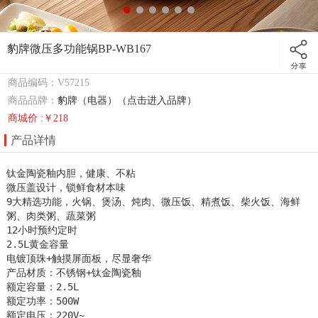
豹牌微压多功能锅BP-WB167
商品编码：V57215
商品品牌：
豹牌（电器）（点击进入品牌）
商城价 :￥218
产品详情
钛金陶瓷釉内胆，健康、不粘

微压盖设计，锁鲜食材本味

9大精选功能，火锅、煲汤、炖肉、微压饭、精煮饭、柴火饭、海鲜
粥、肉类粥、蔬菜粥

12小时预约定时

2.5L黄金容量 

电镀顶珠+触摸屏面板，尽显奢华

产品材质：不锈钢+钛金陶瓷釉

额定容量：2.5L       

额定功率：500W                

额定电压：220V~
