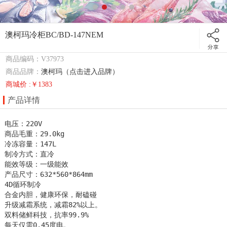
澳柯玛冷柜BC/BD-147NEM
商品编码：V37973
商品品牌：
澳柯玛（点击进入品牌）
商城价 :￥1383
产品详情
电压：220V

商品毛重：29.0kg

冷冻容量：147L

制冷方式：直冷

能效等级：一级能效

产品尺寸：632*560*864mm

4D循环制冷

合金内胆，健康环保，耐磕碰

升级减霜系统，减霜82%以上。

双料储鲜科技，抗率99.9%

每天仅需0.45度电。